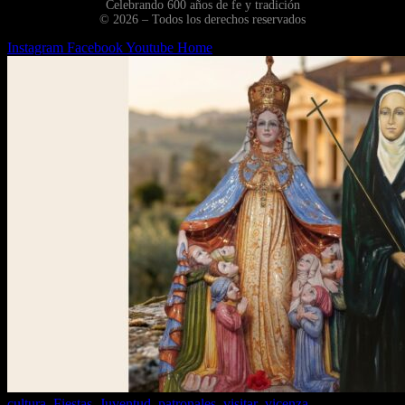
Celebrando 600 años de fe y tradición
© 2026 – Todos los derechos reservados
Instagram
Facebook
Youtube
Home
cultura
,
Fiestas
,
Juventud
,
patronales
,
visitar_vicenza