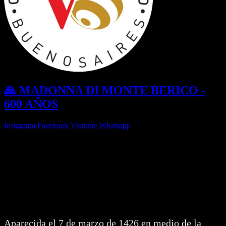
🙏 MADONNA DI MONTE BERICO -
600 AÑOS
Instagram
Facebook
Youtube
Whatsapp
✨ AÑO JUBILAR MARIANO 1426 -
2026
Celebramos los 600 Años de la Aparición
de la Madonna di Monte Berico
Aparecida el 7 de marzo de 1426 en medio de la