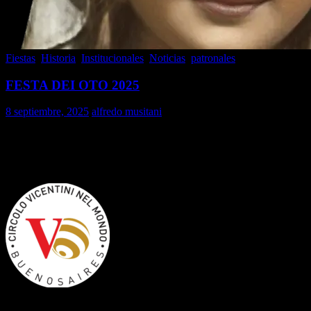
Fiestas
,
Historia
,
Institucionales
,
Noticias
,
patronales
FESTA DEI OTO 2025
8 septiembre, 2025
alfredo musitani
FESTA DEI OTO 2025 67°
ANIVERSARIO
FESTA DEI OTO 2025 67°ANIVERSARIO SALUTACION Y