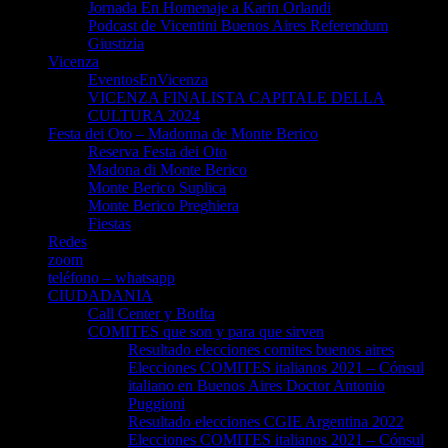
Jornada En Homenaje a Karin Orlandi
Podcast de Vicentini Buenos Aires Referendum
Giustizia
Vicenza
EventosEnVicenza
VICENZA FINALISTA CAPITALE DELLA
CULTURA 2024
Festa dei Oto – Madonna de Monte Berico
Reserva Festa dei Oto
Madona di Monte Berico
Monte Berico Suplica
Monte Berico Preghiera
Fiestas
Redes
zoom
teléfono – whatsapp
CIUDADANIA
Call Center y BotIta
COMITES que son y para que sirven
Resultado elecciones comites buenos aires
Elecciones COMITES italianos 2021 – Cónsul
italiano en Buenos Aires Doctor Antonio
Puggioni
Resultado elecciones CGIE Argentina 2022
Elecciones COMITES italianos 2021 – Cónsul