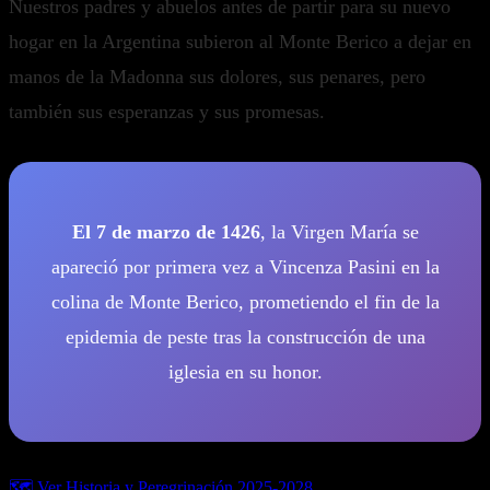
Nuestros padres y abuelos antes de partir para su nuevo
hogar en la Argentina subieron al Monte Berico a dejar en
manos de la Madonna sus dolores, sus penares, pero
también sus esperanzas y sus promesas.
El 7 de marzo de 1426
, la Virgen María se
apareció por primera vez a Vincenza Pasini en la
colina de Monte Berico, prometiendo el fin de la
epidemia de peste tras la construcción de una
iglesia en su honor.
🗺️ Ver Historia y Peregrinación 2025-2028