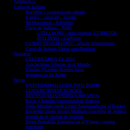
Seguinos👈🏻
Curso de Italiano
Inscribite y comenzá este sábado
Il gioco – canzone – negrita
Mi Mancherai – Il Postino
Curso de Italiano – Verbi
L’ITALIANO – toto cotugno -CURSO DE
ITALIANO – CaNzoni
CURSO DE ITALIANO – articoli determinativi
Curso de Italiano Tareas para Realizar
Nosotros
CELEBRAMOS EL 2023
Asociaciones Vénetas en el Mundo
Estatuto Vicentini Buenos Aires
Seguinos en las Redes
Becas
UNIVERSIDAD LUISS INFO ZOOM
CUOA BUSINESS SCHOOL
BECAS ITALIA PADOVA 800 AÑOS
Becas y Estudio Universidad de Padova
Otilia Musitani medica rural Apasionada por el Hockey
Encuentro zoom Jacopo Maltauro concejero de politica
juvenil de la cliudad de vicenza
Joven Periodista Argentina en el Véneto / romina
rodriguez