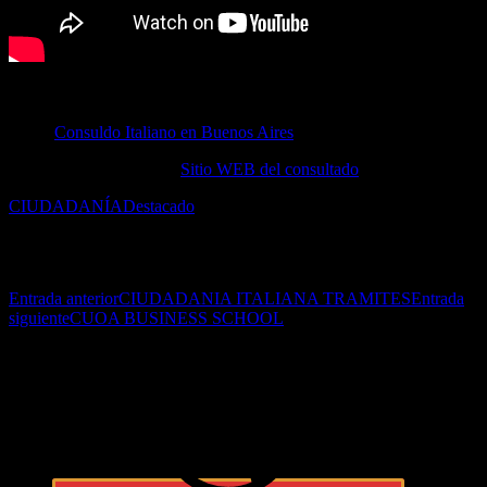
Referencia de la Embajada de Italia en el Uruguay al respecto
Para mayor información utilizar los medios habituales de contacto
con el
Consuldo Italiano en Buenos Aires
O ver directamente en el
Sitio WEB del consultado
CIUDADANÍA
Destacado
Navegación de entradas
Entrada anterior
CIUDADANIA ITALIANA TRAMITES
Entrada
siguiente
CUOA BUSINESS SCHOOL