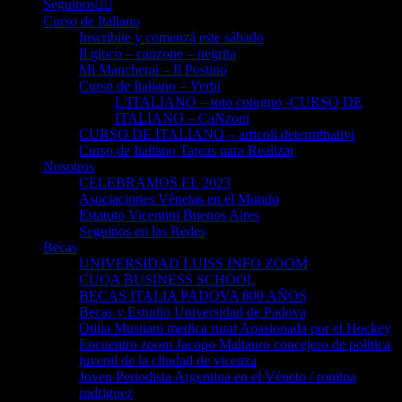
Seguinos👈🏻
Curso de Italiano
Inscribite y comenzá este sábado
Il gioco – canzone – negrita
Mi Mancherai – Il Postino
Curso de Italiano – Verbi
L’ITALIANO – toto cotugno -CURSO DE
ITALIANO – CaNzoni
CURSO DE ITALIANO – articoli determinativi
Curso de Italiano Tareas para Realizar
Nosotros
CELEBRAMOS EL 2023
Asociaciones Vénetas en el Mundo
Estatuto Vicentini Buenos Aires
Seguinos en las Redes
Becas
UNIVERSIDAD LUISS INFO ZOOM
CUOA BUSINESS SCHOOL
BECAS ITALIA PADOVA 800 AÑOS
Becas y Estudio Universidad de Padova
Otilia Musitani medica rural Apasionada por el Hockey
Encuentro zoom Jacopo Maltauro concejero de politica
juvenil de la cliudad de vicenza
Joven Periodista Argentina en el Véneto / romina
rodriguez