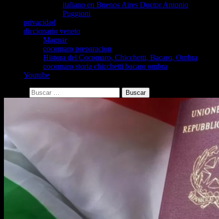
italiano en Buenos Aires Doctor Antonio
Puggioni
privacidad
diccionario veneto
Magnar
cocomaro preparacion
Histora del Cocomaro, Chicchetti, Bacaro, Ombra
cocomaro storia chicchetti bacaro ombra
Youtube
Buscar: