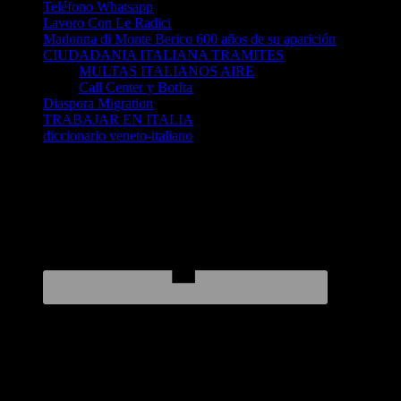
Teléfono Whatsapp
Lavoro Con Le Radici
Madonna di Monte Berico 600 años de su aparición
CIUDADANIA ITALIANA TRAMITES
MULTAS ITALIANOS AIRE
Call Center y BotIta
Diaspora Migration
TRABAJAR EN ITALIA
diccionario veneto-italiano