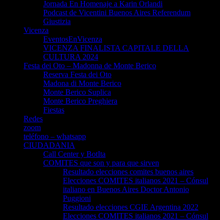
Jornada En Homenaje a Karin Orlandi
Podcast de Vicentini Buenos Aires Referendum
Giustizia
Vicenza
EventosEnVicenza
VICENZA FINALISTA CAPITALE DELLA
CULTURA 2024
Festa dei Oto – Madonna de Monte Berico
Reserva Festa dei Oto
Madona di Monte Berico
Monte Berico Suplica
Monte Berico Preghiera
Fiestas
Redes
zoom
teléfono – whatsapp
CIUDADANIA
Call Center y BotIta
COMITES que son y para que sirven
Resultado elecciones comites buenos aires
Elecciones COMITES italianos 2021 – Cónsul
italiano en Buenos Aires Doctor Antonio
Puggioni
Resultado elecciones CGIE Argentina 2022
Elecciones COMITES italianos 2021 – Cónsul