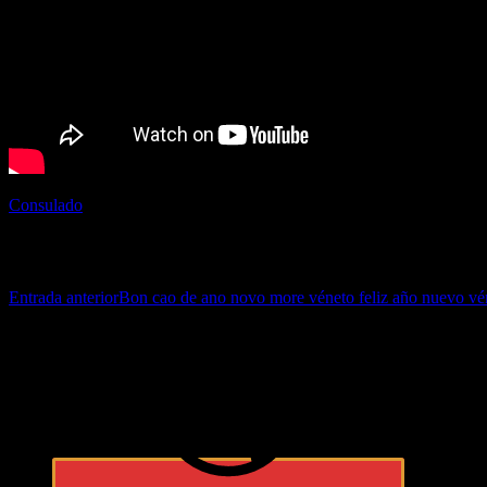
Consulado
Navegación de entradas
Entrada anterior
Bon cao de ano novo more véneto feliz año nuevo vén