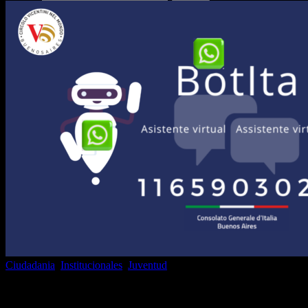
Ciudadania
,
Institucionales
,
Juventud
Call Center y BotIta