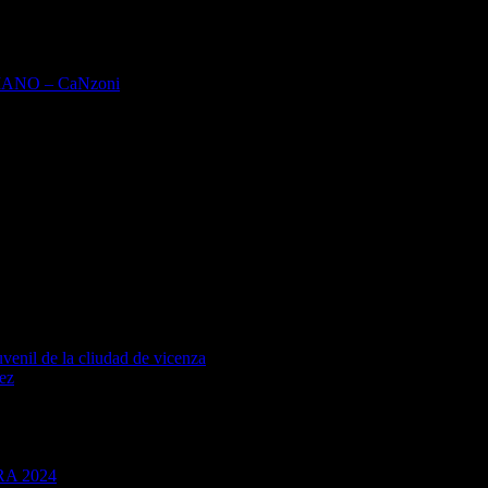
IANO – CaNzoni
venil de la cliudad de vicenza
uez
A 2024