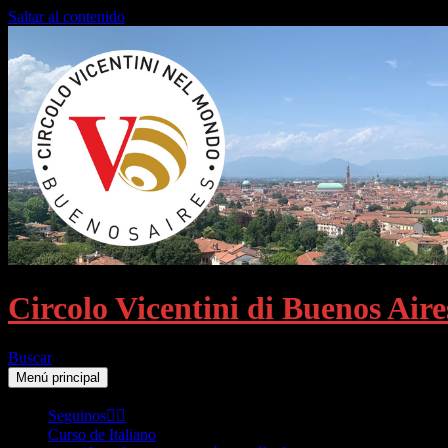
Saltar al contenido
Circolo Vicentini di Buenos Aire
Buscar
Menú principal
Seguinos👈🏻
Curso de Italiano