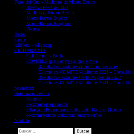
Festa dei Oto – Madonna de Monte Berico
Reserva Festa dei Oto
Madona di Monte Berico
Monte Berico Suplica
Monte Berico Preghiera
Fiestas
Redes
zoom
teléfono – whatsapp
CIUDADANIA
Call Center y BotIta
COMITES que son y para que sirven
Resultado elecciones comites buenos aires
Elecciones COMITES italianos 2021 – Cónsul ital
Resultado elecciones CGIE Argentina 2022
Elecciones COMITES italianos 2021 – Cónsul ital
privacidad
diccionario veneto
Magnar
cocomaro preparacion
Histora del Cocomaro, Chicchetti, Bacaro, Ombra
cocomaro storia chicchetti bacaro ombra
Youtube
Buscar: