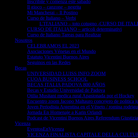
Inscribite y comenzá este sábado
Il gioco – canzone – negrita
Mi Mancherai – Il Postino
Curso de Italiano – Verbi
L’ITALIANO – toto cotugno -CURSO DE ITAL
CURSO DE ITALIANO – articoli determinativi
Curso de Italiano Tareas para Realizar
Nosotros
CELEBRAMOS EL 2023
Asociaciones Vénetas en el Mundo
Estatuto Vicentini Buenos Aires
Seguinos en las Redes
Becas
UNIVERSIDAD LUISS INFO ZOOM
CUOA BUSINESS SCHOOL
BECAS ITALIA PADOVA 800 AÑOS
Becas y Estudio Universidad de Padova
Otilia Musitani medica rural Apasionada por el Hockey
Encuentro zoom Jacopo Maltauro concejero de politica ju
Joven Periodista Argentina en el Véneto / romina rodrig
Jornada En Homenaje a Karin Orlandi
Podcast de Vicentini Buenos Aires Referendum Giustizia
Vicenza
EventosEnVicenza
VICENZA FINALISTA CAPITALE DELLA CULTUR