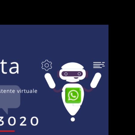
Aires 08003455623 LaV 8-11hs tramites de ciudadanía italiana y regis