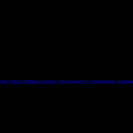
eto historia chiamata di marzo feliz año nuevo véneto
Entrada siguient