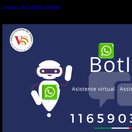
1 marzo, 2023
alfredo musitani
Call Center y BotIta BOT del Consulado General de Italia en Buenos 