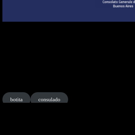
Call Center y BotIta BOT del Consulado
¿Necestás información sobre los servicios consulares? Probá BotIta, e
través del número +5401165903020.
La asistente virtual BotIta estará disponible las 24hs de los 7 días de
Ciudadanía Italiana, Turnos, Pasaportes, Prenot@mi, Estado civil, Fast
Código Fiscal y SPID
Pensiones, Estudios,
Visas, Circunscripción consular
El servicio del chatbot es gratuito y tiene como objetivo informar con 
consulares. El mismo no prevé la recepción de mensajes de audio, fotos
botita
consulado