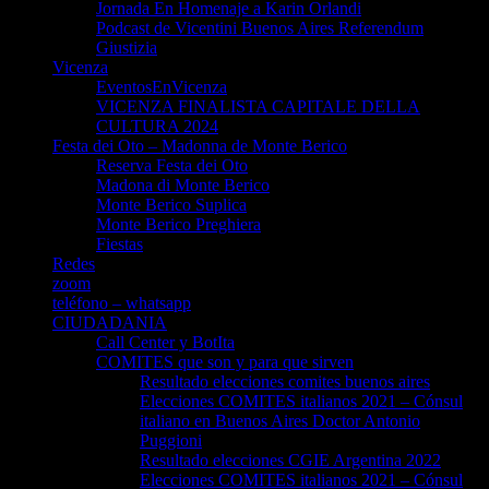
Jornada En Homenaje a Karin Orlandi
Podcast de Vicentini Buenos Aires Referendum
Giustizia
Vicenza
EventosEnVicenza
VICENZA FINALISTA CAPITALE DELLA
CULTURA 2024
Festa dei Oto – Madonna de Monte Berico
Reserva Festa dei Oto
Madona di Monte Berico
Monte Berico Suplica
Monte Berico Preghiera
Fiestas
Redes
zoom
teléfono – whatsapp
CIUDADANIA
Call Center y BotIta
COMITES que son y para que sirven
Resultado elecciones comites buenos aires
Elecciones COMITES italianos 2021 – Cónsul
italiano en Buenos Aires Doctor Antonio
Puggioni
Resultado elecciones CGIE Argentina 2022
Elecciones COMITES italianos 2021 – Cónsul