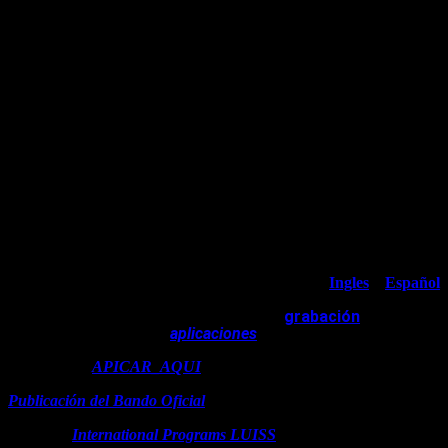
de la Universidad LUISS.
En las áreas de:
Administración, Negocios, Marketing, Finanzas,
Relaciones Internacionales, Derecho, Innovación y Sostenibilidad.
Localizada en el corazón de Roma, Italia, la Universidad Luiss se
especializa en economía, ciencias políticas y derecho.
Los cursos se desarrollan completamente
en italiano o en inglés
.
Luiss es reconocida internacionalmente y se encuentra entre las 15
mejores universidades del mundo en el ámbito de las Ciencias
Políticas y entre las 50 mejores en Administración y Derecho dentro
del QS World University Rankings.
Ver Flyers
Ingles
y
Español
Dr Raffaele Marchetti – Vice Rector –
grabación
Fecha
límite presentación de
aplicaciones
:
31 de mayo
Formularios:
APICAR_AQUI
:
Publicación del Bando Oficial
MAIL:->
International Programs LUISS