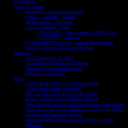
Seguinos👈🏻
Curso de Italiano
Inscribite y comenzá este sábado
Il gioco – canzone – negrita
Mi Mancherai – Il Postino
Curso de Italiano – Verbi
L’ITALIANO – toto cotugno -CURSO DE
ITALIANO – CaNzoni
CURSO DE ITALIANO – articoli determinativi
Curso de Italiano Tareas para Realizar
Nosotros
CELEBRAMOS EL 2023
Asociaciones Vénetas en el Mundo
Estatuto Vicentini Buenos Aires
Seguinos en las Redes
Becas
UNIVERSIDAD LUISS INFO ZOOM
CUOA BUSINESS SCHOOL
BECAS ITALIA PADOVA 800 AÑOS
Becas y Estudio Universidad de Padova
Otilia Musitani medica rural Apasionada por el Hockey
Encuentro zoom Jacopo Maltauro concejero de politica
juvenil de la cliudad de vicenza
Joven Periodista Argentina en el Véneto / romina
rodriguez