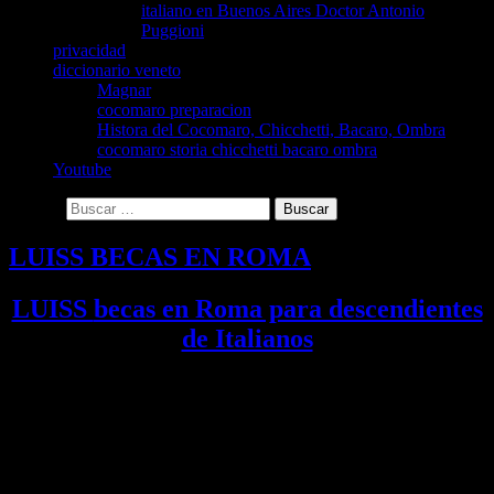
italiano en Buenos Aires Doctor Antonio
Puggioni
privacidad
diccionario veneto
Magnar
cocomaro preparacion
Histora del Cocomaro, Chicchetti, Bacaro, Ombra
cocomaro storia chicchetti bacaro ombra
Youtube
Buscar:
LUISS BECAS EN ROMA
LUISS
becas en Roma para descendientes
de Italianos
La Prestigiosa Universidad
LUISS GUIDO CARLI de ROMA
ha abierto inscripción para becas dirigidas a
estudiantes de
origen italiano
, incluyendo a aquellos
sin pasaporte italiano
para que se matriculen en sus programas de grado o maestría