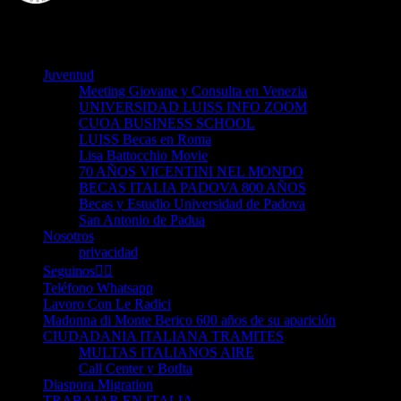
VicentiniBA
Juventud
Meeting Giovane y Consulta en Venezia
UNIVERSIDAD LUISS INFO ZOOM
CUOA BUSINESS SCHOOL
LUISS Becas en Roma
Lisa Battocchio Movie
70 AÑOS VICENTINI NEL MONDO
BECAS ITALIA PADOVA 800 AÑOS
Becas y Estudio Universidad de Padova
San Antonio de Padua
Nosotros
privacidad
Seguinos👈🏻
Teléfono Whatsapp
Lavoro Con Le Radici
Madonna di Monte Berico 600 años de su aparición
CIUDADANIA ITALIANA TRAMITES
MULTAS ITALIANOS AIRE
Call Center y BotIta
Diaspora Migration
TRABAJAR EN ITALIA