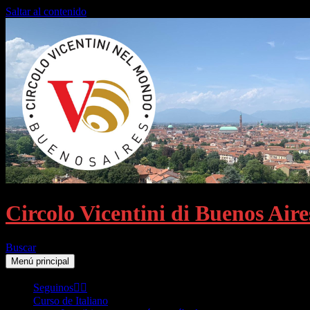
Saltar al contenido
Circolo Vicentini di Buenos Aire
Buscar
Menú principal
Seguinos👈🏻
Curso de Italiano