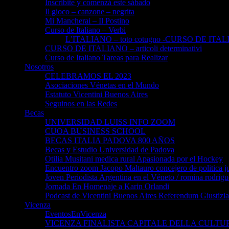
Inscribite y comenzá este sábado
Il gioco – canzone – negrita
Mi Mancherai – Il Postino
Curso de Italiano – Verbi
L’ITALIANO – toto cotugno -CURSO DE ITAL
CURSO DE ITALIANO – articoli determinativi
Curso de Italiano Tareas para Realizar
Nosotros
CELEBRAMOS EL 2023
Asociaciones Vénetas en el Mundo
Estatuto Vicentini Buenos Aires
Seguinos en las Redes
Becas
UNIVERSIDAD LUISS INFO ZOOM
CUOA BUSINESS SCHOOL
BECAS ITALIA PADOVA 800 AÑOS
Becas y Estudio Universidad de Padova
Otilia Musitani medica rural Apasionada por el Hockey
Encuentro zoom Jacopo Maltauro concejero de politica ju
Joven Periodista Argentina en el Véneto / romina rodrig
Jornada En Homenaje a Karin Orlandi
Podcast de Vicentini Buenos Aires Referendum Giustizia
Vicenza
EventosEnVicenza
VICENZA FINALISTA CAPITALE DELLA CULTUR