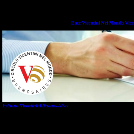
Estatuto Vicentini Buenos Aires
Circunscripción Buenos Aires del
Ente Vicentini Nel Mondo Vic
Estatuto Vicentinini Buenos Aires
El Estatuto Vicentini Buenos Aires y objeto social vicentini nel 
DE BUENOS AIRES y tiene el objeto de reunir en su seno a personas na
colectividad vicentina en la Argentina, preservar y difundir su cultur