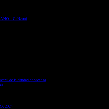
IANO – CaNzoni
venil de la cliudad de vicenza
uez
A 2024