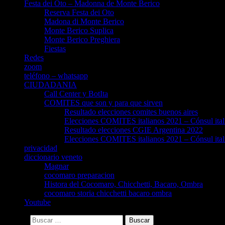
Festa dei Oto – Madonna de Monte Berico
Reserva Festa dei Oto
Madona di Monte Berico
Monte Berico Suplica
Monte Berico Preghiera
Fiestas
Redes
zoom
teléfono – whatsapp
CIUDADANIA
Call Center y BotIta
COMITES que son y para que sirven
Resultado elecciones comites buenos aires
Elecciones COMITES italianos 2021 – Cónsul ital
Resultado elecciones CGIE Argentina 2022
Elecciones COMITES italianos 2021 – Cónsul ital
privacidad
diccionario veneto
Magnar
cocomaro preparacion
Histora del Cocomaro, Chicchetti, Bacaro, Ombra
cocomaro storia chicchetti bacaro ombra
Youtube
Buscar: