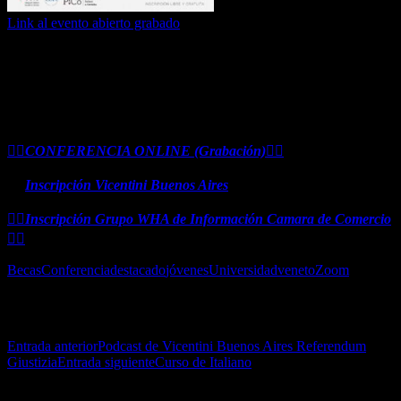
Link al evento abierto grabado
Becas y Estudio Universidad de Padova Italia jueves 30 de junio
2022, Grabado con la participacion de alumnos que realizaron y
realizan la experiencia. Fue organizado por la Cámara de Comercio
Italiana de Córdoba con Inscripción Libre y Gratuita y el Auspicio
del CUIA.
👉🏻
CONFERENCIA ONLINE (Grabación)
👈🏻
👉🏻
Inscripción Vicentini Buenos Aires
👈🏻
👉🏻
Inscripción Grupo WHA de Información Camara de Comercio
👈🏻
Becas
Conferencia
destacado
jóvenes
Universidad
veneto
Zoom
Navegación de entradas
Entrada anterior
Podcast de Vicentini Buenos Aires Referendum
Giustizia
Entrada siguiente
Curso de Italiano