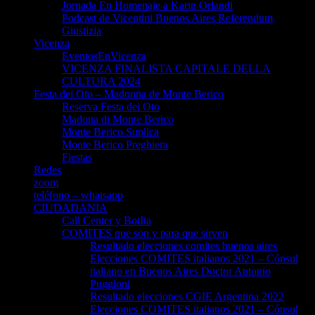
Jornada En Homenaje a Karin Orlandi
Podcast de Vicentini Buenos Aires Referendum
Giustizia
Vicenza
EventosEnVicenza
VICENZA FINALISTA CAPITALE DELLA
CULTURA 2024
Festa dei Oto – Madonna de Monte Berico
Reserva Festa dei Oto
Madona di Monte Berico
Monte Berico Suplica
Monte Berico Preghiera
Fiestas
Redes
zoom
teléfono – whatsapp
CIUDADANIA
Call Center y BotIta
COMITES que son y para que sirven
Resultado elecciones comites buenos aires
Elecciones COMITES italianos 2021 – Cónsul
italiano en Buenos Aires Doctor Antonio
Puggioni
Resultado elecciones CGIE Argentina 2022
Elecciones COMITES italianos 2021 – Cónsul