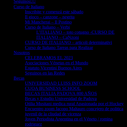
Seguinos👈🏻
Curso de Italiano
Inscribite y comenzá este sábado
Il gioco – canzone – negrita
Mi Mancherai – Il Postino
Curso de Italiano – Verbi
L’ITALIANO – toto cotugno -CURSO DE
ITALIANO – CaNzoni
CURSO DE ITALIANO – articoli determinativi
Curso de Italiano Tareas para Realizar
Nosotros
CELEBRAMOS EL 2023
Asociaciones Vénetas en el Mundo
Estatuto Vicentini Buenos Aires
Seguinos en las Redes
Becas
UNIVERSIDAD LUISS INFO ZOOM
CUOA BUSINESS SCHOOL
BECAS ITALIA PADOVA 800 AÑOS
Becas y Estudio Universidad de Padova
Otilia Musitani medica rural Apasionada por el Hockey
Encuentro zoom Jacopo Maltauro concejero de politica
juvenil de la cliudad de vicenza
Joven Periodista Argentina en el Véneto / romina
rodriguez