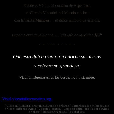
Desde el Véneto al corazón de Argentina,
el Circolo Vicentini nel Mondo celebra
con la
Tarta Mimosa
— el dulce símbolo de este día.
Buona Festa delle Donne · Feliz Día de la Mujer
🌼💛
· · · · · · · · · ·
Que esta dulce tradición adorne sus mesas
y celebre su grandeza.
VicentiniBuenosAires les desea, hoy y siempre:
🌼 Buona Festa delle Donne 🌼
Visitá vicentinibuenosaires.org
#GiornoDellaDonn #FestaDellaDonne #8Marzo #TartaMimosa #MimosaCake
#VicentiniBuenosAires #CircoloVicentini #ComunidadItaliana #BuenosAires
#Veneto #ItaliaEnArgentina #BuonaFesta