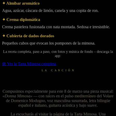
✦ Almíbar aromático
Agua, azúcar, cáscara de limón, canela y una copita de ron.
✦ Crema diplomática
Crema pastelera fusionada con nata montada. Sedosa e irresistible.
✦ Cubierta de dados dorados
Pequeños cubos que evocan los pompones de la mimosa.
La receta completa, paso a paso, con fotos y música de fondo – descarga la
app:
🌼 Ver la Tarta Mimosa completa
L A C A N C I Ó N
Donna Mimosa — una canción original
Compusimos especialmente para este 8 de marzo una pieza musical:
«Donna Mimosa»
— con raíces en el pulso mediterráneo del Volare
de Domenico Modugno, voz masculina susurrada, letra bilingüe
español e italiano, guitarra acústica y bajo suave.
La escucharás al visitar la página de la Tarta Mimosa. Una