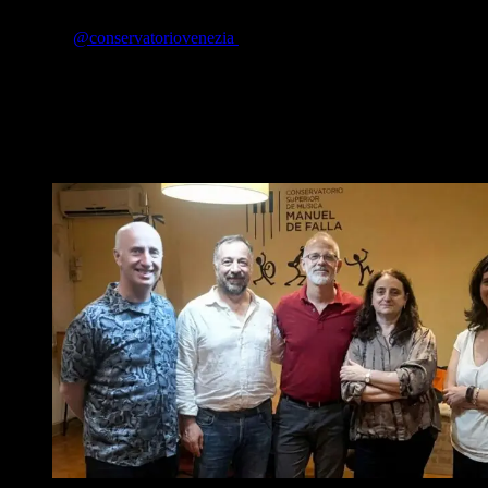
del Maestro Cristiano Contadin (Conservatorio “B. Marcello” de
Venecia)
@conservatoriovenezia
trabaja especialmente el repertorio
francés de Antoine Forqueray y Marin Marais, dos pilares de la
literatura para viola da gamba del período barroco. Jueves 27/11.
Cristiano Contadin es un destacado intérprete Vicentino, Veneto,
italiano de viola da gamba y fundador del Opera Prima Ensemble,
grupo de cámara integrado por solistas de trayectoria internacional
dedicados al repertorio barroco.