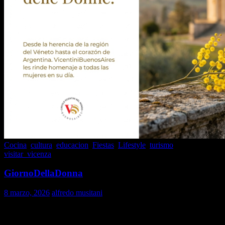
Cocina
,
cultura
,
educacion
,
Fiestas
,
Lifestyle
,
turismo
,
visitar_vicenza
GiornoDellaDonna
8 marzo, 2026
alfredo musitani
Buona Festa delle Donne.