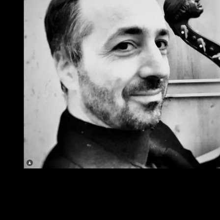
solo play - March 28, 2025 | Houghton Chapel |
Wellesley College
Un Maestro de Venecia en Buenos Aires: La Visita de Cristiano
Contadin y el Nuevo Puente ERASMUS entre Italia y