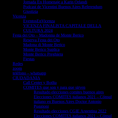
Jornada En Homenaje a Karin Orlandi
Podcast de Vicentini Buenos Aires Referendum
Giustizia
Vicenza
EventosEnVicenza
VICENZA FINALISTA CAPITALE DELLA
CULTURA 2024
Festa dei Oto – Madonna de Monte Berico
Reserva Festa dei Oto
Madona di Monte Berico
Monte Berico Suplica
Monte Berico Preghiera
Fiestas
Redes
zoom
teléfono – whatsapp
CIUDADANIA
Call Center y BotIta
COMITES que son y para que sirven
Resultado elecciones comites buenos aires
Elecciones COMITES italianos 2021 – Cónsul
italiano en Buenos Aires Doctor Antonio
Puggioni
Resultado elecciones CGIE Argentina 2022
Elecciones COMITES italianos 2021 – Cónsul