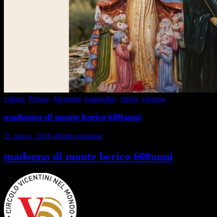
cultura
,
Fiestas
,
Juventud
,
patronales
,
visitar_vicenza
madonna di monte berico 600anni
11 marzo, 2026
alfredo musitani
madonna di monte berico 600anni