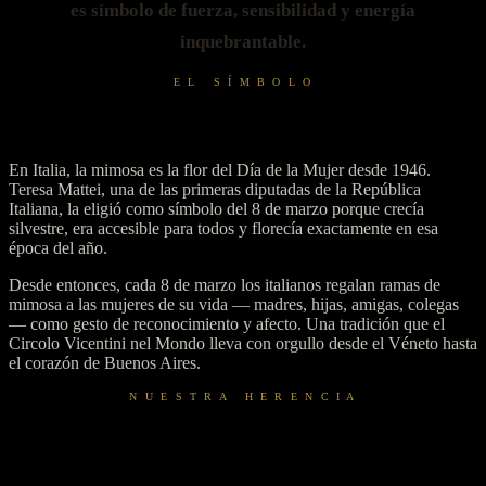
es símbolo de fuerza, sensibilidad y energía
inquebrantable.
E L S Í M B O L O
La flor que Italia regala el 8M
En Italia, la mimosa es la flor del Día de la Mujer desde 1946.
Teresa Mattei, una de las primeras diputadas de la República
Italiana, la eligió como símbolo del 8 de marzo porque crecía
silvestre, era accesible para todos y florecía exactamente en esa
época del año.
Desde entonces, cada 8 de marzo los italianos regalan ramas de
mimosa a las mujeres de su vida — madres, hijas, amigas, colegas
— como gesto de reconocimiento y afecto. Una tradición que el
Circolo Vicentini nel Mondo lleva con orgullo desde el Véneto hasta
el corazón de Buenos Aires.
N U E S T R A H E R E N C I A
Del Véneto al corazón de Argentina
Desde 1958, el Circolo Vicentini nel Mondo de Buenos Aires