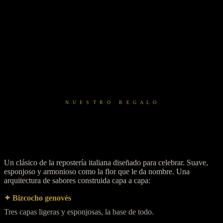
preserva y celebra las tradiciones de la región del Véneto — una de
las regiones más ricas de Italia en historia, gastronomía y cultura.
En este 8 de marzo queremos celebrar a todas las mujeres vicentinas,
argentinas e italianas que durante décadas tejieron los lazos de
nuestra comunidad: las que cruzaron el océano con sus recetas, sus
canciones y sus sueños. Las que enseñaron el dialecto véneto en
Buenos Aires. Las que pusieron la mesa cada domingo.
Hoy este día es de todas ellas.
N U E S T R O R E G A L O
🍰 Ti Regalo una Mimosa…
¡Tarta Mimosa!
Un clásico de la repostería italiana diseñado para celebrar. Suave,
esponjoso y armonioso como la flor que le da nombre. Una
arquitectura de sabores construida capa a capa:
✦ Bizcocho genovés
Tres capas ligeras y esponjosas, la base de todo.