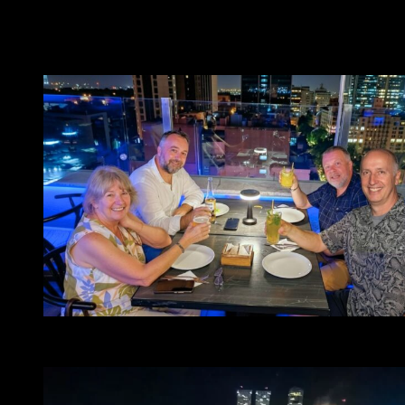
Beatriz Moruja Coordinadora de la Carrera de Música
Antigua y Carolina Pérez Bergliaffa profesora de
Traverso Barroco, Marcos Puente Olivera, Alfredo
Musitani y Cristiano Contadin
CAVA y Vicentini Buenos Aires, Silvia Fusaro,
Cristiano Contadin, Luca de Biasio, Alfredo Musitani