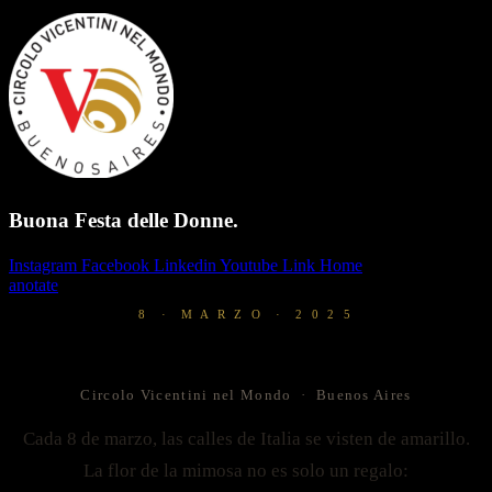
Buona Festa delle Donne.
Instagram
Facebook
Linkedin
Youtube
Link
Home
anotate
8 · M A R Z O · 2 0 2 5
Buona Festa delle Donne.
Circolo Vicentini nel Mondo · Buenos Aires
Cada 8 de marzo, las calles de Italia se visten de amarillo.
La flor de la mimosa no es solo un regalo: