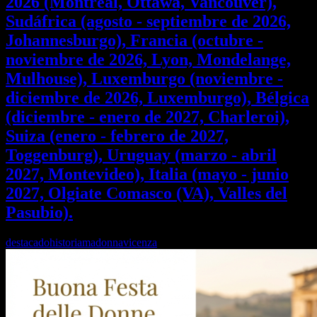
2026 (Montreal, Ottawa, Vancouver),
Sudáfrica (agosto - septiembre de 2026,
Johannesburgo), Francia (octubre -
noviembre de 2026, Lyon, Mondelange,
Mulhouse), Luxemburgo (noviembre -
diciembre de 2026, Luxemburgo), Bélgica
(diciembre - enero de 2027, Charleroi),
Suiza (enero - febrero de 2027,
Toggenburg), Uruguay (marzo - abril
2027, Montevideo), Italia (mayo - junio
2027, Olgiate Comasco (VA), Valles del
Pasubio).
destacado
historia
madonna
vicenza