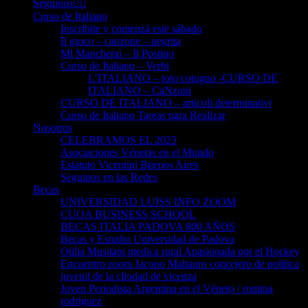
Seguinos👈🏻
Curso de Italiano
Inscribite y comenzá este sábado
Il gioco – canzone – negrita
Mi Mancherai – Il Postino
Curso de Italiano – Verbi
L’ITALIANO – toto cotugno -CURSO DE
ITALIANO – CaNzoni
CURSO DE ITALIANO – articoli determinativi
Curso de Italiano Tareas para Realizar
Nosotros
CELEBRAMOS EL 2023
Asociaciones Vénetas en el Mundo
Estatuto Vicentini Buenos Aires
Seguinos en las Redes
Becas
UNIVERSIDAD LUISS INFO ZOOM
CUOA BUSINESS SCHOOL
BECAS ITALIA PADOVA 800 AÑOS
Becas y Estudio Universidad de Padova
Otilia Musitani medica rural Apasionada por el Hockey
Encuentro zoom Jacopo Maltauro concejero de politica
juvenil de la cliudad de vicenza
Joven Periodista Argentina en el Véneto / romina
rodriguez