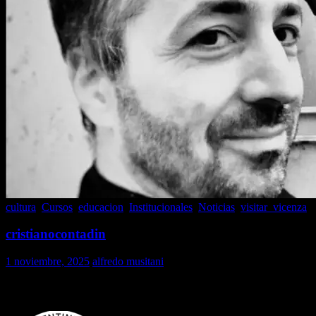
cultura
,
Cursos
,
educacion
,
Institucionales
,
Noticias
,
visitar_vicenza
cristianocontadin
1 noviembre, 2025
alfredo musitani
Cristiano Contadin