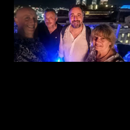
CAVA y Vicentini Buenos Aires, Silvia Fusaro,
Cristiano Contadin, Luca de Biasio, Alfredo Musitani
Un Maestro de Venecia en Buenos Aires:
Cristiano Contadin y el Puente
ERASMUS que conecta Italia y Argentina
La Asociación
Vicentini Nel Mondo – Círculo Buenos Aires
celebró la visita del
Maestro Cristiano Contadin
, destacado
intérprete de
viola da gamba
y referente internacional del
Conservatorio “Benedetto Marcello” de Venecia. Su presencia en