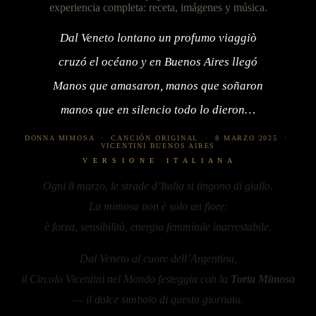
experiencia completa: receta, imágenes y música.
Dal Veneto lontano un profumo viaggiò
cruzó el océano y en Buenos Aires llegó
Manos que amasaron, manos que soñaron
manos que en silencio todo lo dieron…
DONNA MIMOSA · CANCIÓN ORIGINAL · 8 MARZO 2025 ·
VICENTINI BUENOS AIRES
V E R S I O N E I T A L I A N A
Ogni 8 marzo, le strade d’Italia si tingono di giallo.
La mimosa non è solo un fiore:
è forza, sensibilità, energia femminile inarrestabile.
Dal Veneto al cuore dell’Argentina,
il Circolo Vicentini nel Mondo festeggia con la
Torta Mimosa
— il dolce simbolo di questa giornata.