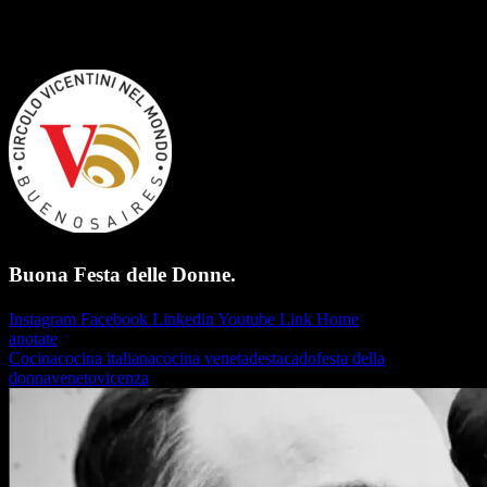
Buona Festa delle Donne
Buona Festa delle Donne.
Instagram
Facebook
Linkedin
Youtube
Link
Home
anotate
Cocina
cocina italiana
cocina veneta
destacado
festa della
donna
veneto
vicenza