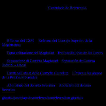
Mayor información referirse al
Consulado de Referencia.
Comentamos sobre el instituto del REFERENDO y su
procedimiento
Sobre los 5 Referendos que se responden de manera independiente
en esta votación:
1.-
Riforma del CSM
–
Reforma del Consejo Superior de la
Magistratura
2.-
Equa valutazione dei Magistrati
–
Evaluación justa de los Jueces
3.-
Separazione di Carriera Magistrati
–
Separación de Carrera
Judicial – Fiscal
4.-
Limiti agli abusi della Custodia Cautelare
–
Límites a los abusos
de la Prisión Preventiva
5.-
Abolizione del decreto Severino
–
Abolición del decreto
Severino
giustizia
justicia
podcast
referendum
referendum giustizia