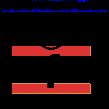
nuestra asociación.
Escuchar el Podcast👉👉👨🏼‍🏫👈👈
Consulado
derechos
destacado
historia
historias
podcast
vicenza
votacion