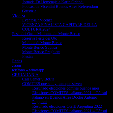
Jornada En Homenaje a Karin Orlandi
Podcast de Vicentini Buenos Aires Referendum
Giustizia
Vicenza
EventosEnVicenza
VICENZA FINALISTA CAPITALE DELLA
CULTURA 2024
Festa dei Oto – Madonna de Monte Berico
Reserva Festa dei Oto
Madona di Monte Berico
Monte Berico Suplica
Monte Berico Preghiera
Fiestas
Redes
zoom
teléfono – whatsapp
CIUDADANIA
Call Center y BotIta
COMITES que son y para que sirven
Resultado elecciones comites buenos aires
Elecciones COMITES italianos 2021 – Cónsul
italiano en Buenos Aires Doctor Antonio
Puggioni
Resultado elecciones CGIE Argentina 2022
Elecciones COMITES italianos 2021 – Cónsul