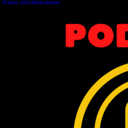
30 mayo, 2022
alfredo musitani