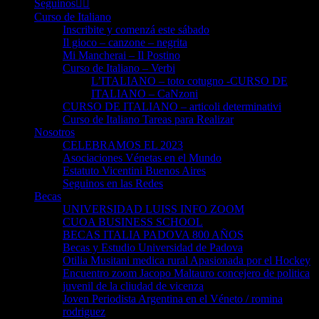
Seguinos👈🏻
Curso de Italiano
Inscribite y comenzá este sábado
Il gioco – canzone – negrita
Mi Mancherai – Il Postino
Curso de Italiano – Verbi
L’ITALIANO – toto cotugno -CURSO DE
ITALIANO – CaNzoni
CURSO DE ITALIANO – articoli determinativi
Curso de Italiano Tareas para Realizar
Nosotros
CELEBRAMOS EL 2023
Asociaciones Vénetas en el Mundo
Estatuto Vicentini Buenos Aires
Seguinos en las Redes
Becas
UNIVERSIDAD LUISS INFO ZOOM
CUOA BUSINESS SCHOOL
BECAS ITALIA PADOVA 800 AÑOS
Becas y Estudio Universidad de Padova
Otilia Musitani medica rural Apasionada por el Hockey
Encuentro zoom Jacopo Maltauro concejero de politica
juvenil de la cliudad de vicenza
Joven Periodista Argentina en el Véneto / romina
rodriguez