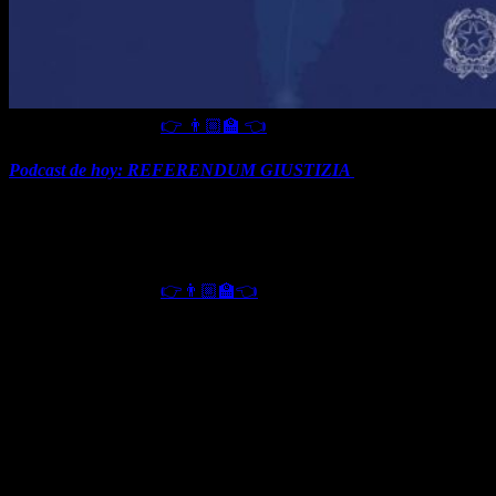
Escuchar el Podcast
👉 👨🏼‍🏫 👈
Podcast de hoy: REFERENDUM GIUSTIZIA
que trata temas de
independencia de los poderes y transparencia. Por otra parte se trata
de la limitación de la utilización de medidas cautelares. En este caso
muchas veces hoy se transforman en condenas previas a juicio, y
son ampliamente utilizadas sobre casos que no lo requieren.
Escuchar el Podcast
👉👨🏼‍🏫👈
La abolición de la ley Severino que expresa la incandidabilidad y
deposición de cargo público de aquellas personas que tienen
sentencia firme en primera instancia es un punto muy publicitado. El
efecto actual es la injerencia o interferencia del poder judicial sobre
el ejecutivo y legislativo. Este es el motivo por el que se propone su
abolición.
Pero dedicaremos un podcast completo a este tema en particular que
se debe votar el 12 de Junio.