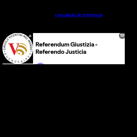
A partir del 30 de mayo se puede retirar la boleta en caso de no ser
recibida directamente en el
consulado de referencia
.
Podcast de Vicentini Buenos Aires Referendum Giustizia
Referendum Giustizia – Referendo Justicia
El 12 de junio de 2022 se vota en Italia por 5 referéndum
derogatorios llamados REFERENDUM GIUSTIZIA GIUSTA
Ya se están recibiendo a la fecha los Sobres para la Votación
Quienes no hayan recibido los sobres para votar pueden solicitar su
duplicado en el Consulado de referencia incluso el sábado 4 de junio
y el domingo 5 de junio, de 10 a 13 horas.
El sobre deberá llegar al Consulado General antes de las 16.00 horas
del jueves 9 de junio.