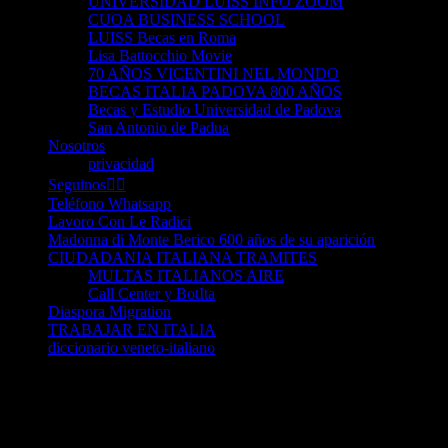
UNIVERSIDAD LUISS INFO ZOOM
CUOA BUSINESS SCHOOL
LUISS Becas en Roma
Lisa Battocchio Movie
70 AÑOS VICENTINI NEL MONDO
BECAS ITALIA PADOVA 800 AÑOS
Becas y Estudio Universidad de Padova
San Antonio de Padua
Nosotros
privacidad
Seguinos👈🏻
Teléfono Whatsapp
Lavoro Con Le Radici
Madonna di Monte Berico 600 años de su aparición
CIUDADANIA ITALIANA TRAMITES
MULTAS ITALIANOS AIRE
Call Center y BotIta
Diaspora Migration
TRABAJAR EN ITALIA
diccionario veneto-italiano