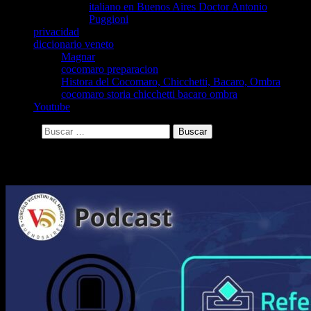
italiano en Buenos Aires Doctor Antonio
Puggioni
privacidad
diccionario veneto
Magnar
cocomaro preparacion
Histora del Cocomaro, Chicchetti, Bacaro, Ombra
cocomaro storia chicchetti bacaro ombra
Youtube
Buscar:
Archivo de la etiqueta: podcast