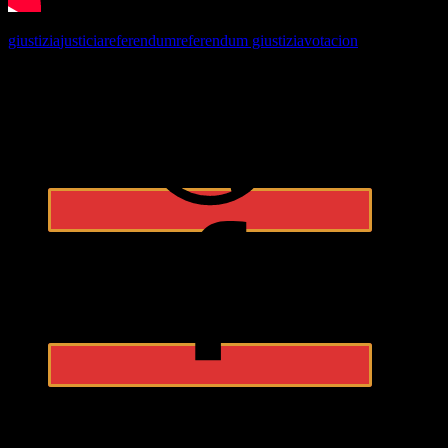
giustizia
justicia
referendum
referendum giustizia
votacion