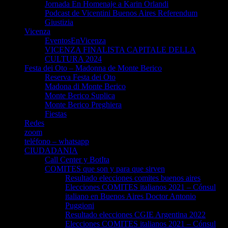
Jornada En Homenaje a Karin Orlandi
Podcast de Vicentini Buenos Aires Referendum
Giustizia
Vicenza
EventosEnVicenza
VICENZA FINALISTA CAPITALE DELLA
CULTURA 2024
Festa dei Oto – Madonna de Monte Berico
Reserva Festa dei Oto
Madona di Monte Berico
Monte Berico Suplica
Monte Berico Preghiera
Fiestas
Redes
zoom
teléfono – whatsapp
CIUDADANIA
Call Center y BotIta
COMITES que son y para que sirven
Resultado elecciones comites buenos aires
Elecciones COMITES italianos 2021 – Cónsul
italiano en Buenos Aires Doctor Antonio
Puggioni
Resultado elecciones CGIE Argentina 2022
Elecciones COMITES italianos 2021 – Cónsul