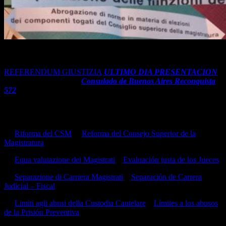
REFERENDUM: Ultimo Plazo para la Entrega del Voto en el
Consulado de Buenos Aires Reconquista 572: 9 deJunio 2022 16hs
REFERENDUM GIUSTIZIA
ULTIMO DIA PRESENTACION
y entrega del Voto en el
Consulado de Buenos Aires Reconquista
572
9 de Junio 2022 16 horas
Sobre los 5 Referendos que se responden de manera independiente
en esta votación:
1.-
Riforma del CSM
–
Reforma del Consejo Superior de la
Magistratura
2.-
Equa valutazione dei Magistrati
–
Evaluación justa de los Jueces
3.-
Separazione di Carriera Magistrati
–
Separación de Carrera
Judicial – Fiscal
4.-
Limiti agli abusi della Custodia Cautelare
–
Límites a los abusos
de la Prisión Preventiva