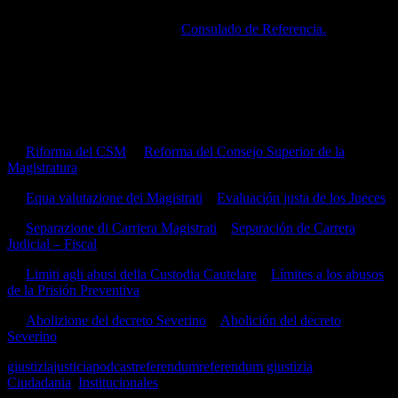
Mayor información referirse al
Consulado de Referencia.
Comentamos sobre el instituto del REFERENDO y su
procedimiento
Sobre los 5 Referendos que se responden de manera independiente
en esta votación:
1.-
Riforma del CSM
–
Reforma del Consejo Superior de la
Magistratura
2.-
Equa valutazione dei Magistrati
–
Evaluación justa de los Jueces
3.-
Separazione di Carriera Magistrati
–
Separación de Carrera
Judicial – Fiscal
4.-
Limiti agli abusi della Custodia Cautelare
–
Límites a los abusos
de la Prisión Preventiva
5.-
Abolizione del decreto Severino
–
Abolición del decreto
Severino
giustizia
justicia
podcast
referendum
referendum giustizia
Ciudadania
,
Institucionales