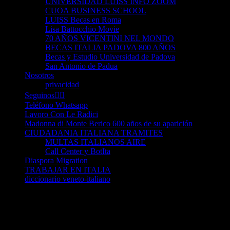
UNIVERSIDAD LUISS INFO ZOOM
CUOA BUSINESS SCHOOL
LUISS Becas en Roma
Lisa Battocchio Movie
70 AÑOS VICENTINI NEL MONDO
BECAS ITALIA PADOVA 800 AÑOS
Becas y Estudio Universidad de Padova
San Antonio de Padua
Nosotros
privacidad
Seguinos👈🏻
Teléfono Whatsapp
Lavoro Con Le Radici
Madonna di Monte Berico 600 años de su aparición
CIUDADANIA ITALIANA TRAMITES
MULTAS ITALIANOS AIRE
Call Center y BotIta
Diaspora Migration
TRABAJAR EN ITALIA
diccionario veneto-italiano