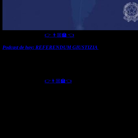
Escuchar el Podcast
👉 👨🏼‍🏫 👈
Podcast de hoy: REFERENDUM GIUSTIZIA
que trata temas de
independencia de los poderes y transparencia. Por otra parte se trata
de la limitación de la utilización de medidas cautelares. En este caso
muchas veces hoy se transforman en condenas previas a juicio, y
son ampliamente utilizadas sobre casos que no lo requieren.
Escuchar el Podcast
👉👨🏼‍🏫👈
La abolición de la ley Severino que expresa la incandidabilidad y
deposición de cargo público de aquellas personas que tienen
sentencia firme en primera instancia es un punto muy publicitado. El
efecto actual es la injerencia o interferencia del poder judicial sobre
el ejecutivo y legislativo. Este es el motivo por el que se propone su
abolición.
Pero dedicaremos un podcast completo a este tema en particular que
se debe votar el 12 de Junio.