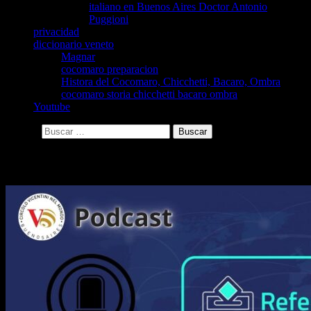
italiano en Buenos Aires Doctor Antonio
Puggioni
privacidad
diccionario veneto
Magnar
cocomaro preparacion
Histora del Cocomaro, Chicchetti, Bacaro, Ombra
cocomaro storia chicchetti bacaro ombra
Youtube
Buscar:
Archivo de la etiqueta: justicia