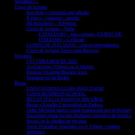
Seguinos👈🏻
Curso de Italiano
Inscribite y comenzá este sábado
Il gioco – canzone – negrita
Mi Mancherai – Il Postino
Curso de Italiano – Verbi
L’ITALIANO – toto cotugno -CURSO DE
ITALIANO – CaNzoni
CURSO DE ITALIANO – articoli determinativi
Curso de Italiano Tareas para Realizar
Nosotros
CELEBRAMOS EL 2023
Asociaciones Vénetas en el Mundo
Estatuto Vicentini Buenos Aires
Seguinos en las Redes
Becas
UNIVERSIDAD LUISS INFO ZOOM
CUOA BUSINESS SCHOOL
BECAS ITALIA PADOVA 800 AÑOS
Becas y Estudio Universidad de Padova
Otilia Musitani medica rural Apasionada por el Hockey
Encuentro zoom Jacopo Maltauro concejero de politica
juvenil de la cliudad de vicenza
Joven Periodista Argentina en el Véneto / romina
rodriguez