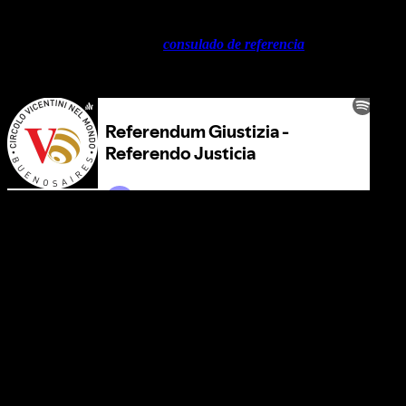
A partir del 30 de mayo se puede retirar la boleta en caso de no ser
recibida directamente en el
consulado de referencia
.
Podcast de Vicentini Buenos Aires Referendum Giustizia
Referendum Giustizia – Referendo Justicia
El 12 de junio de 2022 se vota en Italia por 5 referéndum
derogatorios llamados REFERENDUM GIUSTIZIA GIUSTA
Ya se están recibiendo a la fecha los Sobres para la Votación
Quienes no hayan recibido los sobres para votar pueden solicitar su
duplicado en el Consulado de referencia incluso el sábado 4 de junio
y el domingo 5 de junio, de 10 a 13 horas.
El sobre deberá llegar al Consulado General antes de las 16.00 horas
del jueves 9 de junio.