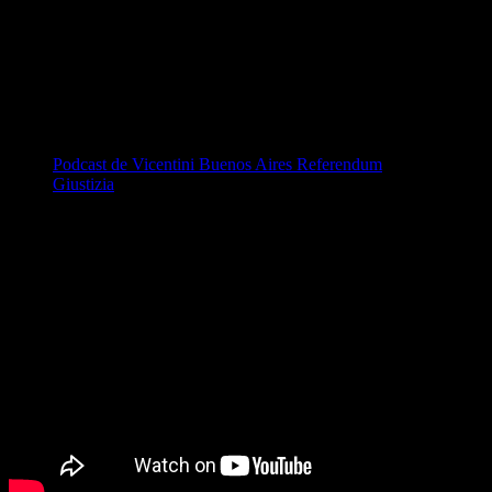
La participación es clave, el respeto por la opinión y el pensamiento
ajeno también es clave y el envolvimiento en las actividades
republicanas de toda la ciudadanía también es clave. Es
responsabilidad de cada ciudadano hacer valer su derecho a opinar y
a decidir según lo expresado en la constitución utilizando todos los
medios que se puedan adaptar para tal fin incluyendo la fluidez que
brinda la digitalización de los medio de comunicación y de votación.
Podcast de Vicentini Buenos Aires Referendum
Giustizia