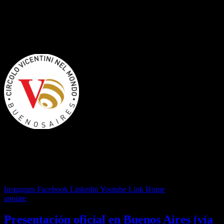
🌍 VITA – VICENZA INCONTRA
TALENTO ARGENTINO
🌍
VITA – VICENZA INCONTRA
TALENTO ARGENTINO
Instagram
Facebook
Linkedin
Youtube
Link
Home
anotate
Presentación oficial en Buenos Aires (vía