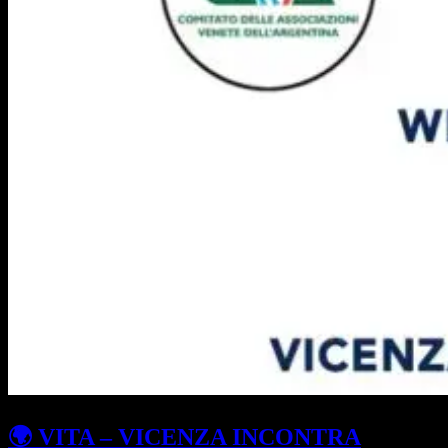
🌍 VITA – VICENZA INCONTRA