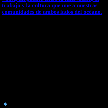
trabajo y la cultura que une a nuestras
comunidades de ambos lados del océano.
🔹 Participan desde Buenos Aires
Dr. Giorgio Xoccato – Presidente,
Camera di Commercio di Vicenza
Dr. Michele Marchetto – Segretario
Generale, Camera di Commercio di
Vicenza
Dra. Silvana Brazzolotto – Presidente,
C.A.V.A.
Lic. Matías Muzzolon – Consejero del
C.A.V.A. en la Consulta dei Veneti nel
Mondo
Participan desde Vicenza